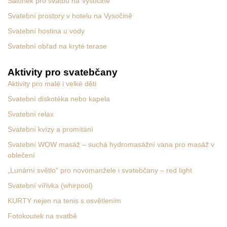
Salonek pro svatbu na Vysočině
Svatební prostory v hotelu na Vysočině
Svatební hostina u vody
Svatební obřad na kryté terase
Aktivity pro svatebčany
Aktivity pro malé i velké děti
Svatební diskotéka nebo kapela
Svatební relax
Svatební kvízy a promítání
Svatební WOW masáž – suchá hydromasážní vana pro masáž v
oblečení
„Lunární světlo“ pro novomanžele i svatebčany – red light
Svatební vířivka (whirpool)
KURTY nejen na tenis s osvětlením
Fotokoutek na svatbě