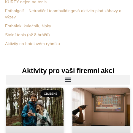
KURTY nejen na tenis
Fotbalgolf – Netradiční teambuildingová aktivita plná zábavy a
výzev
Fotbálek, kulečník, šipky
Stolní tenis (až 8 hráčů)
Aktivity na hotelovém rybníku
Aktivity pro vaši firemní akci
OBLÍBENÉ