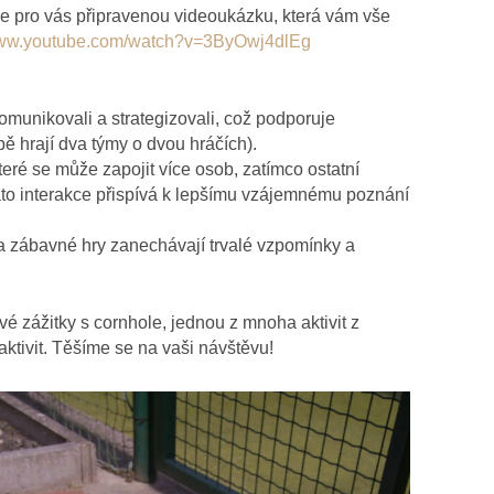
áme pro vás připravenou videoukázku, která vám vše
/www.youtube.com/watch?v=3ByOwj4dlEg
omunikovali a strategizovali, což podporuje
ě hrají dva týmy o dvou hráčích).
teré se může zapojit více osob, zatímco ostatní
Tato interakce přispívá k lepšímu vzájemnému poznání
 a zábavné hry zanechávají trvalé vzpomínky a
vé zážitky s cornhole, jednou z mnoha aktivit z
ktivit. Těšíme se na vaši návštěvu!