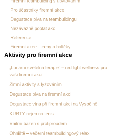
Firemní teambuilding s ubytováním
Pro účastníky firemní akce
Degustace piva na teambuildingu
Nezávazně poptat akci
Reference
Firemní akce – ceny a balíčky
Aktivity pro firemní akce
„Lunární světelná terapie“ – red light wellness pro
vaši firemní akci
Zimní aktivity s lyžováním
Degustace piva na firemní akci
Degustace vína při firemní akci na Vysočině
KURTY nejen na tenis
Vnitřní bazén s protiproudem
Ohniště – večerní teambuildingový relax