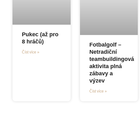
Pukec (až pro
8 hráčů)
Fotbalgolf –
Netradiční
Číst více »
teambuildingová
aktivita plná
zábavy a
výzev
Číst více »