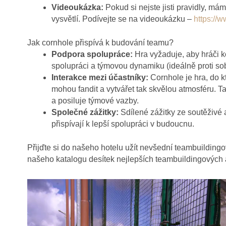
Videoukázka:
Pokud si nejste jisti pravidly, m
vysvětlí. Podívejte se na videoukázku –
https:/
Jak cornhole přispívá k budování teamu?
Podpora spolupráce:
Hra vyžaduje, aby hráči k
spolupráci a týmovou dynamiku (ideálně proti sob
Interakce mezi účastníky:
Cornhole je hra, do k
mohou fandit a vytvářet tak skvělou atmosféru. 
a posiluje týmové vazby.
Společné zážitky:
Sdílené zážitky ze soutěživé
přispívají k lepší spolupráci v budoucnu.
Přijďte si do našeho hotelu užít nevšední teambuildingo
našeho katalogu desítek nejlepších teambuildingových a