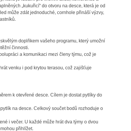
aplněných „kukuřicí“ do otvoru na desce, která je od
hled může zdát jednoduché, cornhole přináší výzvy,
astníků.
 skvělým doplňkem vašeho programu, který umožní
ěžní činnosti.
polupráci a komunikaci mezi členy týmu, což je
hrát venku i pod krytou terasou, což zajišťuje
směrem k otevřené desce. Cílem je dostat pytlíky do
ž pytlík na desce. Celkový součet bodů rozhoduje o
ené i večer. U každé může hrát dva týmy o dvou
 mohou přihlížet.