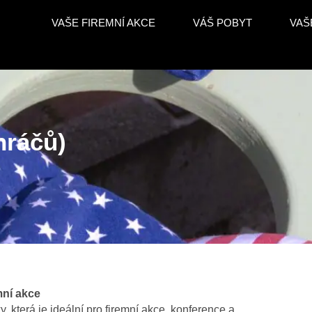
VAŠE FIREMNÍ AKCE
VÁŠ POBYT
VAŠ
hráčů)
ž pro 16 hráčů)
mní akce
která je ideální pro firemní akce, konference a