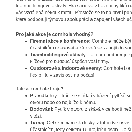
teambuildingové aktivity. Hra spočívá v házení pytlíků n
vás vzdálená několik metrů. Přestože se to na první po
které podporují týmovou spolupráci a zapojení všech úč
Pro jaké akce je cornhole vhodný?
Firemní akce a konference:
Cornhole může být
účastníkům relaxovat a zároveň se zapojit do sout
Teambuildingové aktivity:
Tato hra podporuje s
klíčové pro budoucí úspěch vaší firmy.
Outdoorové a indoorové eventy
:
Cornhole lze 
flexibilitu v závislosti na počasí.
Jak se cornhole hraje?
Pravidla hry:
Hráči se střídají v házení pytlíků 
otvoru nebo co nejblíže k němu.
Bodování:
Pytlík v otvoru získává více bodů ne
vítězi.
Turnaj:
Celkem máme 4 desky, z toho dvě osvětl
účastnících, tedy celkem 16 hrajících osob. Další