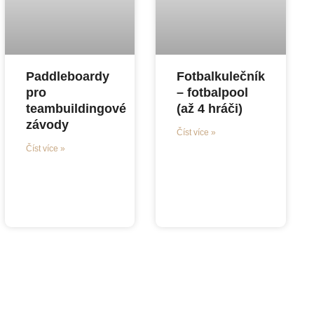
Paddleboardy
Fotbalkulečník
pro
– fotbalpool
teambuildingové
(až 4 hráči)
závody
Číst více »
Číst více »