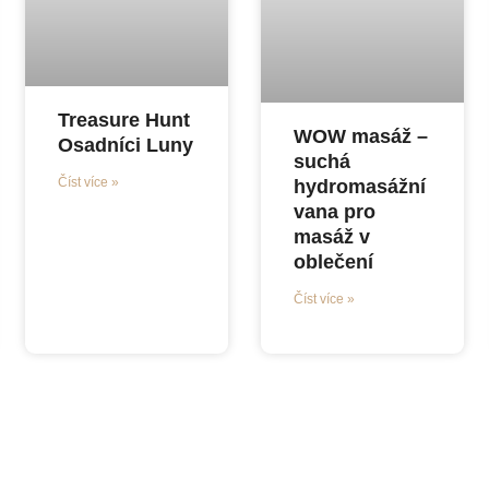
Treasure Hunt
WOW masáž –
Osadníci Luny
suchá
Číst více »
hydromasážní
vana pro
masáž v
oblečení
Číst více »