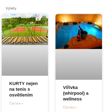
Výlety
KURTY nejen
Vířivka
na tenis s
(whirpool) a
osvětlením
wellness
Číst více »
Číst více »