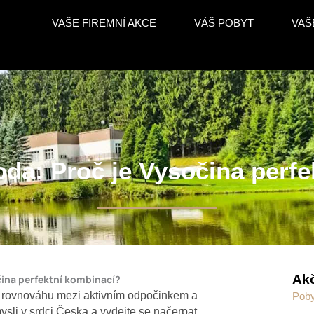
VAŠE FIREMNÍ AKCE
VÁŠ POBYT
VAŠ
oda: Proč je Vysočina perf
Akč
čina perfektní kombinací?
ají rovnováhu mezi aktivním odpočinkem a
Poby
ysli v srdci Česka a vydejte se načerpat