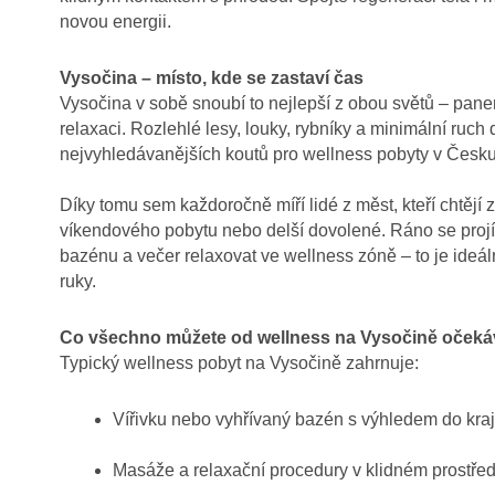
novou energii.
Vysočina – místo, kde se zastaví čas
Vysočina v sobě snoubí to nejlepší z obou světů – panen
relaxaci. Rozlehlé lesy, louky, rybníky a minimální ruch d
nejvyhledávanějších koutů pro wellness pobyty v Česku
Díky tomu sem každoročně míří lidé z měst, kteří chtějí
víkendového pobytu nebo delší dovolené. Ráno se projít
bazénu a večer relaxovat ve wellness zóně – to je ideál
ruky.
Co všechno můžete od wellness na Vysočině očeká
Typický wellness pobyt na Vysočině zahrnuje:
Vířivku nebo vyhřívaný bazén s výhledem do kraj
Masáže a relaxační procedury v klidném prostřed