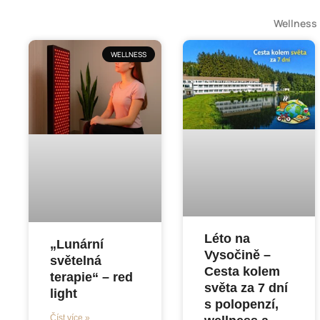
Wellness
WELLNESS
Léto na
„Lunární
Vysočině –
světelná
Cesta kolem
terapie“ – red
světa za 7 dní
light
s polopenzí,
Číst více »