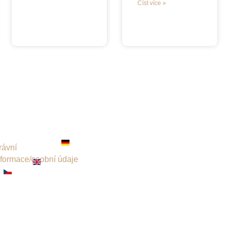
Číst více »
rávní
nformace/osobní údaje