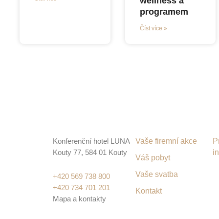
wellness a
programem
Číst více »
Konferenční hotel LUNA
Vaše firemní akce
P
Kouty 77, 584 01 Kouty
i
Váš pobyt
Vaše svatba
+420 569 738 800
+420 734 701 201
Kontakt
Mapa a kontakty