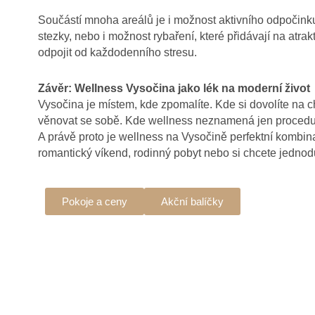
Součástí mnoha areálů je i možnost aktivního odpočinku 
stezky, nebo i možnost rybaření, které přidávají na atr
odpojit od každodenního stresu.
Závěr: Wellness Vysočina jako lék na moderní život
Vysočina je místem, kde zpomalíte. Kde si dovolíte na ch
věnovat se sobě. Kde wellness neznamená jen procedury
A právě proto je wellness na Vysočině perfektní kombinac
romantický víkend, rodinný pobyt nebo si chcete jedno
Pokoje a ceny
Akční balíčky