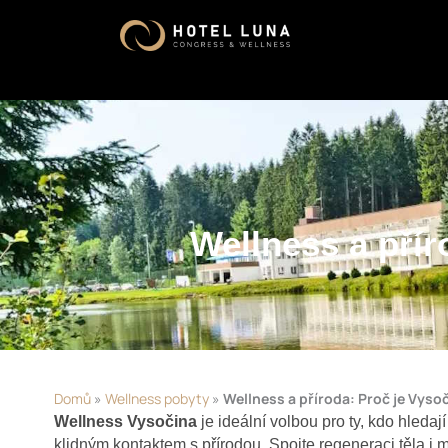
Přeskočit
na
obsah
Wellness a přír
Domů
»
Wellness pobyty
»
Wellness a příroda: Proč je Vyso
Wellness Vysočina
je ideální volbou pro ty, kdo hled
klidným kontaktem s přírodou. Spojte regeneraci těla i m