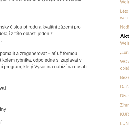
Well
Léto
well
sky čistou přírodu a kvalitní zázemí pro
Nedě
ělají z této oblasti jeden z
Akt
.
Well
„Luná
 zpomalit a zregenerovat – ať už formou
 kolem rybníka, odpoledne si zaplavat v
WOW 
ní program, který Vysočina nabízí na dosah
oble
Běže
Dalš
vat
Disc
Zimn
iny
KURT
í
LUNA