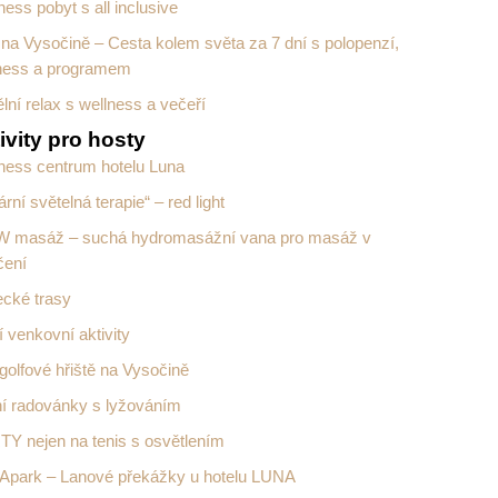
ness pobyt s all inclusive
 na Vysočině – Cesta kolem světa za 7 dní s polopenzí,
ness a programem
lní relax s wellness a večeří
ivity pro hosty
ness centrum hotelu Luna
rní světelná terapie“ – red light
masáž – suchá hydromasážní vana pro masáž v
čení
cké trasy
í venkovní aktivity
golfové hřiště na Vysočině
í radovánky s lyžováním
Y nejen na tenis s osvětlením
park – Lanové překážky u hotelu LUNA