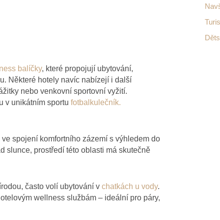
Navš
Turi
Děts
ness balíčky
, které propojují ubytování,
u. Některé hotely navíc nabízejí i další
zážitky nebo venkovní sportovní vyžití.
ku v unikátním sportu
fotbalkulečník.
 ve spojení komfortního zázemí s výhledem do
ad slunce, prostředí této oblasti má skutečně
řírodou, často volí ubytování v
chatkách u vody
.
 hotelovým wellness službám – ideální pro páry,