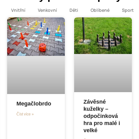
Vnitřní
Venkovní
Děti
Oblíbené
Sport
Závěsné
Megačlobrdo
kuželky –
Číst více »
odpočinková
hra pro malé i
velké