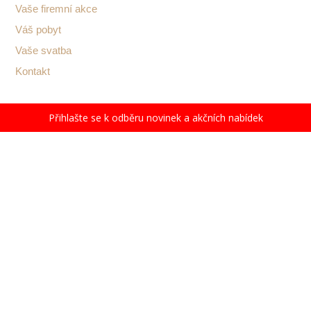
Vaše firemní akce
Váš pobyt
Vaše svatba
Kontakt
Konferenční hotel LUNA
Přihlašte se k odběru novinek a akčních nabídek
Kouty 77, 584 01 Kouty
+420 569 738 800
+420 734 701 201
Mapa a kontakty
Právní informace/osobní údaje
© 2025 UNI, Hotel Luna, s.r.o., Vysočina |
made with ♥ by
vykymedia.cz