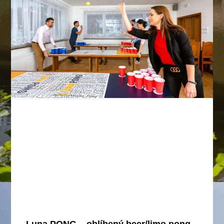
Luna PONG – oblíbený beer/limo pong