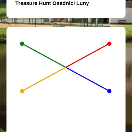
Treasure Hunt Osadníci Luny