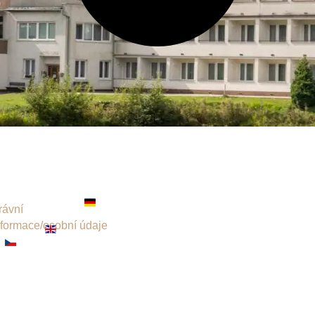
rávní
nformace/osobní údaje