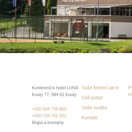
Konferenční hotel LUNA
Vaše firemní akce
P
Kouty 77, 584 01 Kouty
i
Váš pobyt
Vaše svatba
+420 569 738 800
+420 734 701 201
Kontakt
Mapa a kontakty