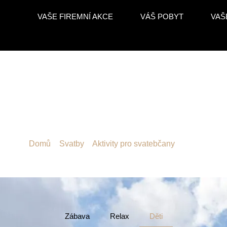
VAŠE FIREMNÍ AKCE
VÁŠ POBYT
VAŠ
Aktivity: Děti
Domů
»
Svatby
»
Aktivity pro svatebčany
»
Děti
Zábava
Relax
Děti