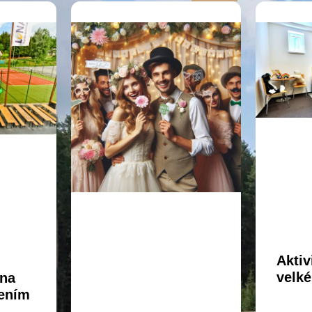
Aktiv
velké
 na
lením