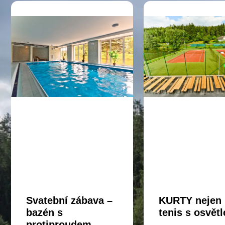
Svatební zábava –
KURTY nejen
bazén s
tenis s osvět
protiproudem